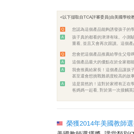
<以下擷取自TCA評審委員(由美國學校教師組
您認為這個產品能夠誘發孩子的學
Q
孩子真的都看的津津有味。小測驗
A
重看, 並且又會再次跟讀。這個
您會把這個產品推薦給學生父母
Q
這個產品最大的優點在於全家都能
A
我會推薦給家長！這個產品讓孩子
A
甚至還會想挑戰難易度較高的故
這是當然的！這對於家裡有正在學
A
爸媽媽一起看, 對於第一次接觸
榮獲2014年美國教師選擇獎課堂殊
美國教師選擇獎, 課堂類別(Teache