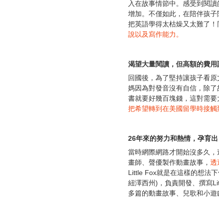
入在故事情節中。感受到閱讀
增加。不僅如此，在陪伴孩子
把英語學得太枯燥又太難了！
說以及寫作能力。
渴望大量閱讀，但高額的費用
回國後，為了堅持讓孩子看原
媽因為對發音沒有自信，除了
書就要好幾百塊錢，這對需要
把希望轉到在美國留學時接觸
26年來的努力和熱情，孕育
當時網際網路才開始沒多久，
畫師、聲優製作動畫故事，
透
Little Fox就是在這樣的
紐澤西州)，負責開發、撰寫Li
多篇的動畫故事、兒歌和小遊