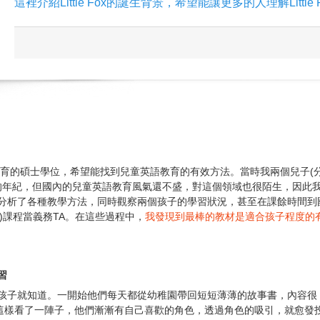
這裡介紹Little Fox的誕生背景，希望能讓更多的人理解Little
語教育的碩士學位，希望能找到兒童英語教育的有效方法。當時我兩個兒子(
文的年紀，但國內的兒童英語教育風氣還不盛，對這個領域也很陌生，因此
分析了各種教學方法，同時觀察兩個孩子的學習狀況，甚至在課餘時間到
言)課程當義務TA。在這些過程中，
我發現到最棒的教材是適合孩子程度的
習
孩子就知道。一開始他們每天都從幼稚園帶回短短薄薄的故事書，內容很
。這樣看了一陣子，他們漸漸有自己喜歡的角色，透過角色的吸引，就愈發