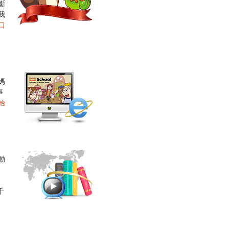
斷
我
口
媽
事
始
動
，
千