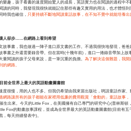
的樂趣，孩子看書的速度開始驚人的成長，英語實力也在閱讀的過程中不
閱讀的同時，我發現我很快就能記住那些有趣又實用的用法，也才體悟到
同時我也確信，
只要持續不斷地閱讀童話故事，在不知不覺中就能培養出
讓人卻步……在網路上看到希望
文故事書，我也做過一陣子進口原文書的工作。不過我很快地發現，爸爸
故事書之外還需要錄音帶。但在當時(十幾年前)，進口一捲錄音帶加上故
大量閱讀的孩子父母來說，是一筆沉重的負擔。
為了解決這個難題，我開
到的網路。
出目前全世界上最大的英語動畫圖書館
速度很慢，用的人也不多。但我仍希望由我來當出版社，聘請童話作家、
過網路讓所有的孩子都能在家裡用低廉的費用觀賞「會動的」童話故事，
想法下催生出來。今天的Little Fox，在美國擁有自己專門的研究中心(普林斯頓
ttle Fox的動畫故事課程，並成為全世界最大的英語動畫圖書館(目前有五
戲，每天持續發表中)。