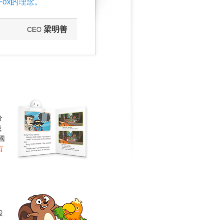
 Fox的理念。
梁明善
CEO
分
我
國
有
投