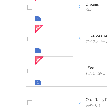
Dreams
2
ゆめ
1
I Like Ice C
3
アイスクリー
1
I See
4
わたしはみる
1
On a Rainy 
5
あめのひに