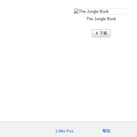
The Jungle Book
下載
Little Fox
幫助