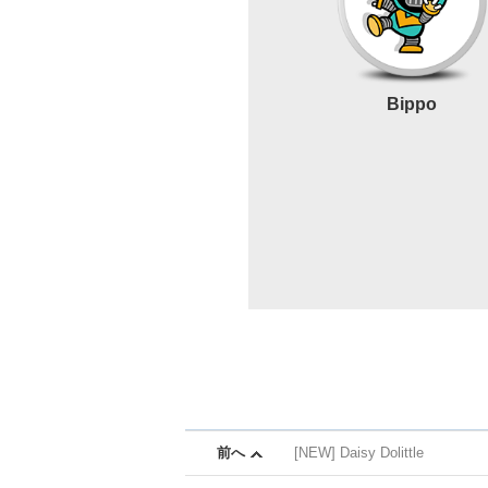
Bippo
前へ
[NEW] Daisy Dolittle